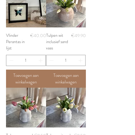
Price
Price
Vlinder
€40.00
Tulpen wit
€49.90
Perantas in
inclusief sand
lijst
vaas
Toevoegen aan
Toevoegen aan
winkelwagen
winkelwagen