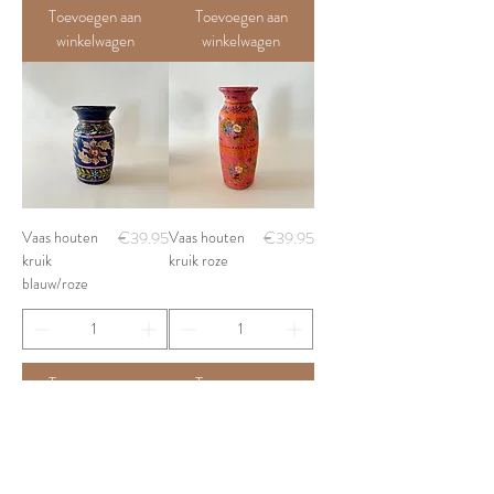
Toevoegen aan
Toevoegen aan
winkelwagen
winkelwagen
Price
Price
Vaas houten
€39.95
Vaas houten
€39.95
kruik
kruik roze
blauw/roze
Toevoegen aan
Toevoegen aan
winkelwagen
winkelwagen