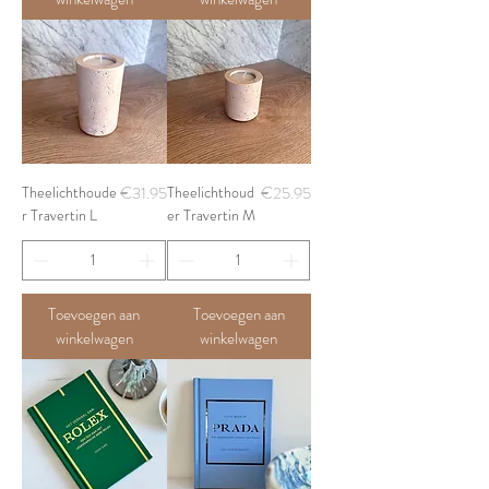
Price
Price
Theelichthoude
€31.95
Theelichthoud
€25.95
r Travertin L
er Travertin M
Toevoegen aan
Toevoegen aan
winkelwagen
winkelwagen