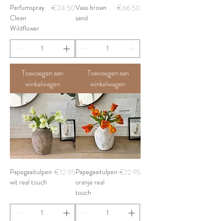
Price
Price
Parfumspray
€24.50
Vaas brown
€66.50
Clean
sand
Wildflower
Toevoegen aan
Toevoegen aan
winkelwagen
winkelwagen
Price
Price
Papegaaitulpen
€12.95
Papegaaitulpen
€12.95
wit real touch
oranje real
touch