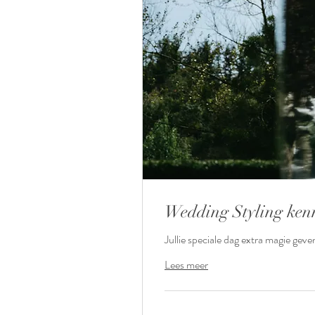
Wedding Styling ken
Jullie speciale dag extra magie geve
Lees meer