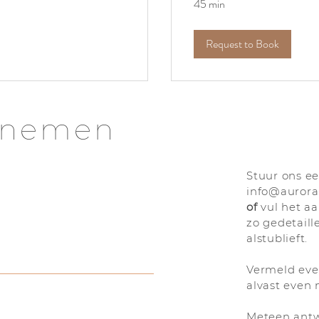
45 min
Request to Book
pnemen
Stuur ons ee
info@aurora-
of
vul het aa
zo gedetaill
alstublieft.
Vermeld eve
alvast even 
Meteen antw