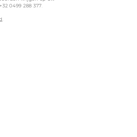
+32 0499 288 377.
d
.