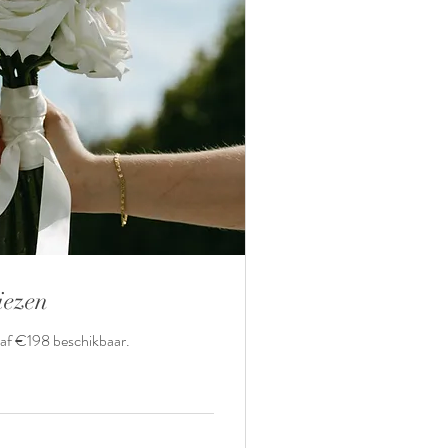
iezen
naf €198 beschikbaar.