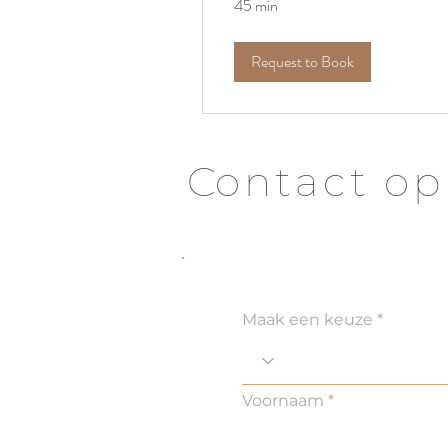
45 min
Request to Book
C
ontact o
Maak een keuze
Voornaam