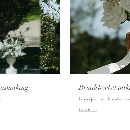
nismaking
Bruidsboeket uitk
n.
Luxe zijden bruidsboeket va
Lees meer