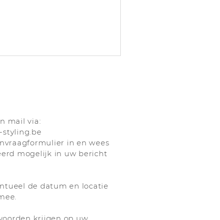
n mail via:
styling.be
nvraagformulier in en wees
eerd mogelijk in uw bericht
ntueel de datum en locatie
mee.
oorden krijgen op uw