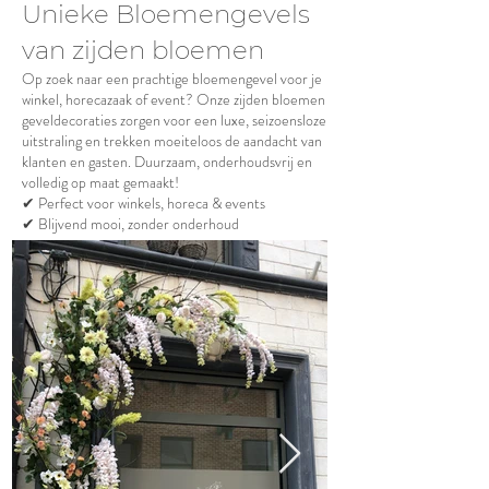
Unieke Bloemengevels
van zijden bloemen
Op zoek naar een prachtige bloemengevel voor je
winkel, horecazaak of event? Onze zijden bloemen
geveldecoraties zorgen voor een luxe, seizoensloze
uitstraling en trekken moeiteloos de aandacht van
klanten en gasten. Duurzaam, onderhoudsvrij en
volledig op maat gemaakt!
✔ Perfect voor winkels, horeca & events
✔ Blijvend mooi, zonder onderhoud