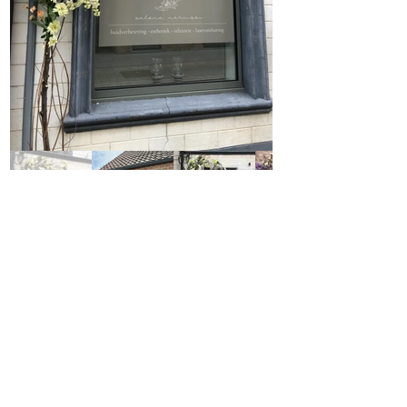
info@aurora-styling.be
+32 (0)499 288 377
BE0801.314.624
Algemene Voorwaarden
Retourbeleid
Veelgestelde vragen
Verzendbeleid